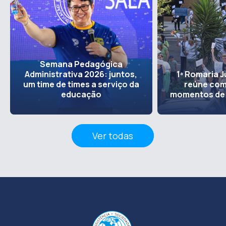
Semana Pedagógica
Administrativa 2026: juntos,
1ª Romaria J
um time de times a serviço da
reúne co
educação
momentos de
Ver todas