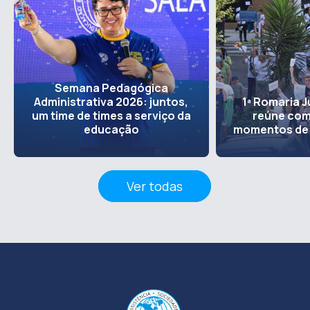
Semana Pedagógica
Administrativa 2026: juntos,
1ª Romaria J
um time de times a serviço da
reúne co
educação
momentos de
Ver todas