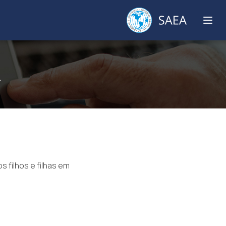
.
S
 filhos e filhas em