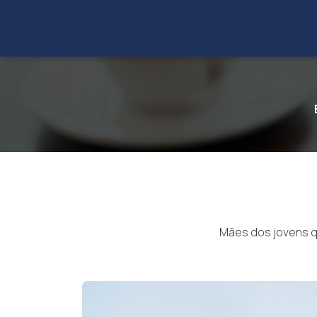
faleconosco@saea.org.br
|
(11) 3465-5222
Mães dos jovens qu