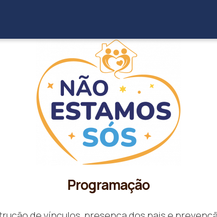
Programação
trução de vínculos, presença dos pais e prevençã