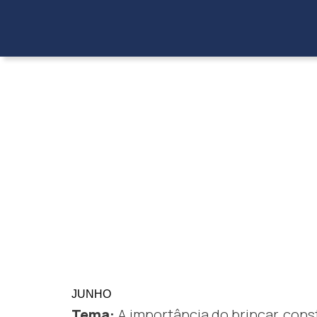
faleconosco@saea.org.br
|
(11) 3465-5222
JUNHO
Tema:
A importância do brincar, cons