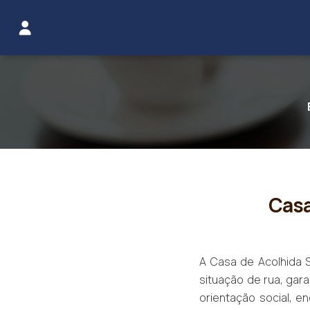
faleconosco@saea.org.br
|
(11) 3465-5222
Casa
A Casa de Acolhida S
situação de rua, gar
orientação social, 