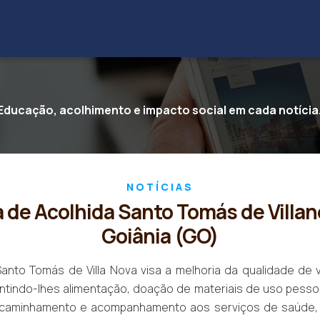
Educação, acolhimento e impacto social em cada notícia
NOTÍCIAS
 de Acolhida Santo Tomás de Villan
Goiânia (GO)
anto Tomás de Villa Nova visa a melhoria da qualidade de
antindo-lhes alimentação, doação de materiais de uso pesso
encaminhamento e acompanhamento aos serviços de saúde, 