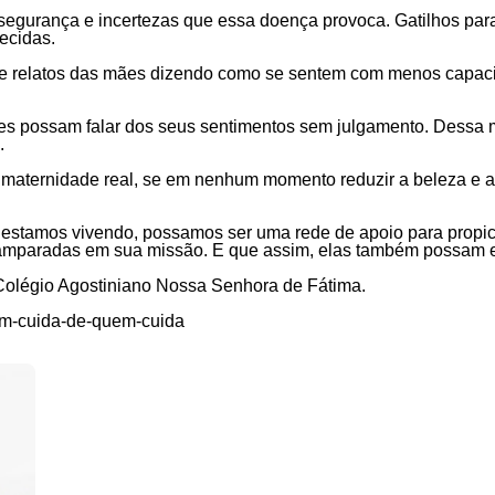
nsegurança e incertezas que essa doença provoca. Gatilhos par
ecidas.
e relatos das mães dizendo como se sentem com menos capaci
res possam falar dos seus sentimentos sem julgamento. Dess
o.
maternidade real, se em nenhum momento reduzir a beleza e a 
 estamos vivendo, possamos ser uma rede de apoio para propi
amparadas em sua missão. E que assim, elas também possam es
 Colégio Agostiniano Nossa Senhora de Fátima.
em-cuida-de-quem-cuida